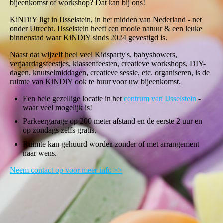
bijeenkomst of workshop? Dat kan bij ons!
KiNDiY ligt in IJsselstein, in het midden van Nederland - net
onder Utrecht. IJsselstein heeft een mooie natuur & een leuke
binnenstad waar KiNDiY sinds 2024 gevestigd is.
Naast dat wijzelf heel veel Kidsparty's, babyshowers,
verjaardagsfeestjes, klassenfeesten, creatieve workshops, DIY-
dagen, knutselmiddagen, creatieve sessie, etc. organiseren, is de
ruimte van KiNDiY ook te huur voor uw bijeenkomst.
Een hele gezellige locatie in het
centrum van IJsselstein
-
waar veel mogelijk is!
Parkeergarage op 200 meter afstand en de eerste 2 uur en
op zondags zelfs gratis.
Ruimte kan gehuurd worden zonder of met arrangement
naar wens.
Neem contact op voor meer info >>